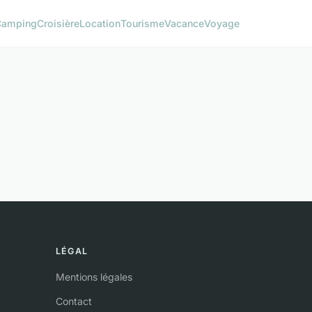
Camping
Croisière
Location
Tourisme
Vacance
Voyage
LÉGAL
Mentions légales
Contact