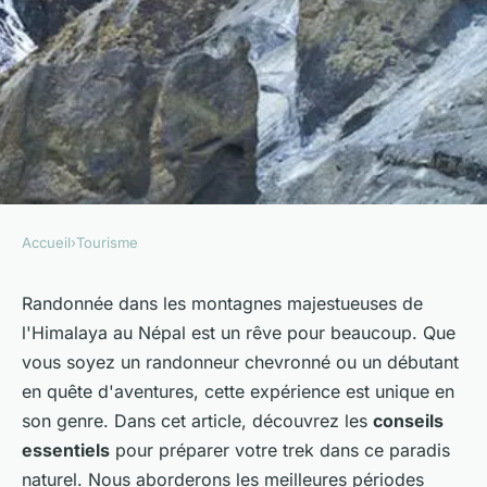
Accueil
›
Tourisme
TOURISME
Quels conseils pour une
Randonnée dans les montagnes majestueuses de
l'Himalaya au Népal est un rêve pour beaucoup. Que
randonnée dans les
vous soyez un randonneur chevronné ou un débutant
montagnes de l'Himalaya,
en quête d'aventures, cette expérience est unique en
Népal?
son genre. Dans cet article, découvrez les
conseils
essentiels
pour préparer votre trek dans ce paradis
Emmy
•
25 juin 2024
•
6 min de lecture
naturel. Nous aborderons les meilleures périodes