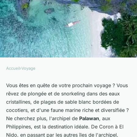
Accueil
›
Voyage
VOYAGE
Où trouver les plus beaux
Vous êtes en quête de votre prochain
voyage
? Vous
rêvez de
plongée
et de snorkeling dans des eaux
spots pour le snorkeling à
cristallines, de plages de sable blanc bordées de
Palawan, Philippines :
cocotiers, et d'une faune marine riche et diversifiée ?
conseils et périodes idéales ?
Ne cherchez plus, l'archipel de
Palawan
, aux
Philippines, est la destination idéale. De
Coron
à El
Emmy
•
25 juin 2024
•
5 min de lecture
Nido
, en passant par les autres îles de l'archipel,